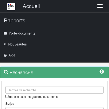
Menu principal
Accueil
Toggl
Rapports
Porte-documents
Nouveautés
Aide
Menu
Navigation
Recherche
contextuel
et
outils
annexes
dans le texte intégral des documents
Sujet