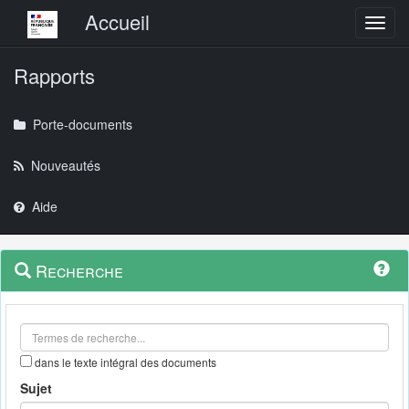
Menu principal
Accueil
Toggl
Rapports
Porte-documents
Nouveautés
Aide
Menu
Navigation
Recherche
contextuel
et
outils
annexes
dans le texte intégral des documents
Sujet