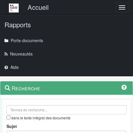
Menu principal
Accueil
Toggl
Rapports
Porte-documents
Nouveautés
Aide
Menu
Navigation
Recherche
contextuel
et
outils
annexes
dans le texte intégral des documents
Sujet