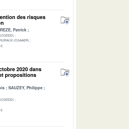
vention des risques
on
REZE, Patrick
 (CGEDD)
 RURAUX (CGAAER)
01
octobre 2020 dans
et propositions
ois
SAUZEY, Philippe
 (CGEDD)
01