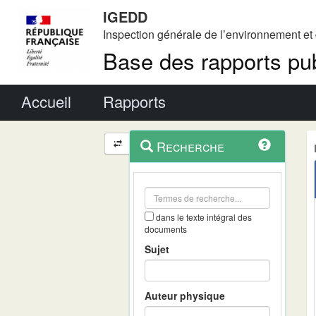
IGEDD
Inspection générale de l’environnement e
Base des rapports pub
Menu principal
Accueil
Rapports
Menu
Navigation
Recherche
contextuel
et
outils
annexes
dans le texte intégral des
documents
Sujet
Auteur physique