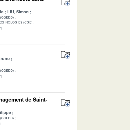
de
LIU, Simon
 (CGEDD)
TECHNOLOGIES (CGE)
01
Bruno
 (CGEDD)
01
énagement de Saint-
lippe
 (CGEDD)
01