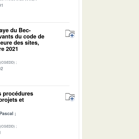
01
baye du Bec-
uivants du code de
eure des sites,
re 2021
 (CGEDD)
02
es procédures
projets et
Pascal
 (CGEDD)
1