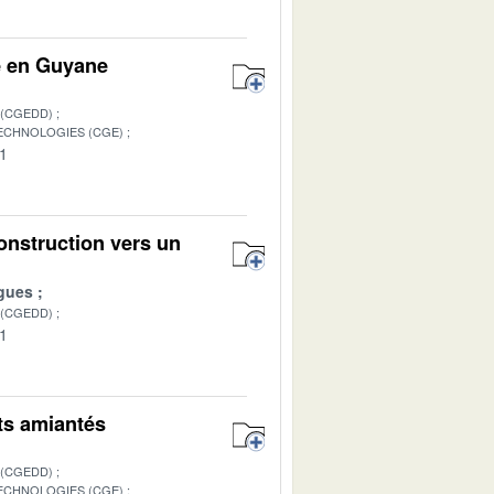
e en Guyane
 (CGEDD)
TECHNOLOGIES (CGE)
01
onstruction vers un
gues
 (CGEDD)
01
ets amiantés
 (CGEDD)
TECHNOLOGIES (CGE)