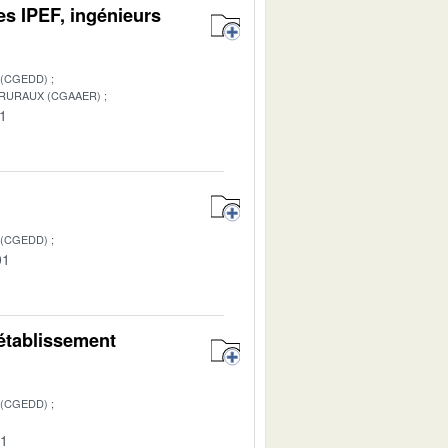
les IPEF, ingénieurs
 (CGEDD)
 RURAUX (CGAAER)
01
 (CGEDD)
01
’établissement
 (CGEDD)
01