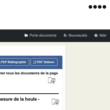
Menu
d'acce
Porte-documents
Nouveautés
Aide
PDF Bibliographie
PDF Tableau
ter tous les documents de la page
esure de la houle -