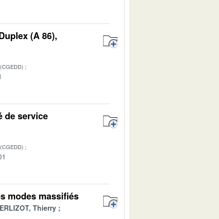
 Duplex (A 86),
 (CGEDD)
1
é de service
 (CGEDD)
01
des modes massifiés
ERLIZOT, Thierry