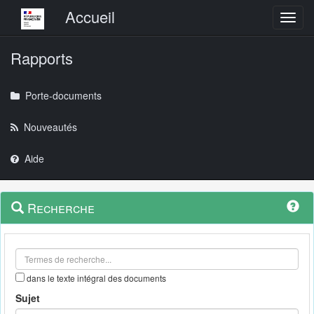
Menu principal
Accueil
Toggl
Rapports
Porte-documents
Nouveautés
Aide
Menu
Navigation
Recherche
contextuel
et
outils
annexes
dans le texte intégral des documents
Sujet