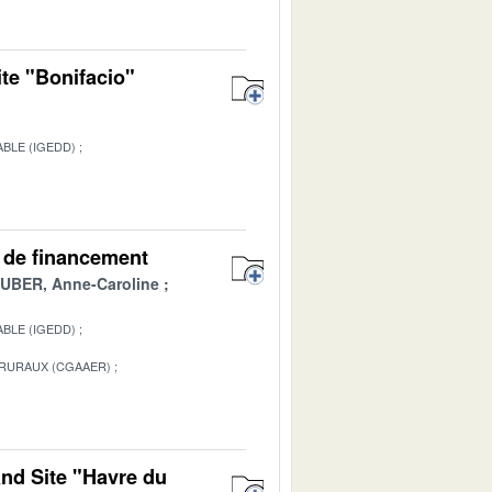
ite "Bonifacio"
BLE (IGEDD)
1
es de financement
BER, Anne-Caroline
BLE (IGEDD)
 RURAUX (CGAAER)
1
and Site "Havre du