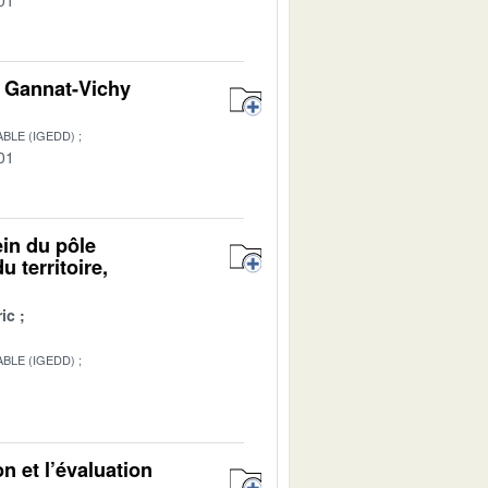
on Gannat-Vichy
BLE (IGEDD)
01
ein du pôle
 territoire,
ic
BLE (IGEDD)
n et l’évaluation