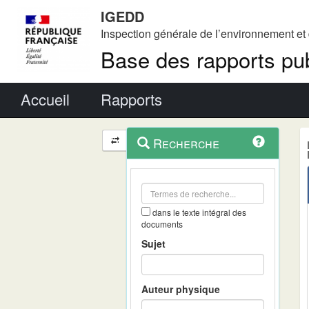
IGEDD
Inspection générale de l’environnement e
Base des rapports pub
Menu principal
Accueil
Rapports
Menu
Navigation
Recherche
contextuel
et
outils
annexes
dans le texte intégral des
documents
Sujet
Auteur physique