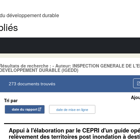
t du développement durable
liés
Résultats de recherche : - Auteur: INSPECTION GENERALE DE 
DEVELOPPEMENT DURABLE (IGEDD)
273 documents trouvés
Ajou
Tri par
date du rapport
date de mise en ligne
Appui à l'élaboration par le CEPRI d'un guide op
relèvement des territoires post inondation à dest