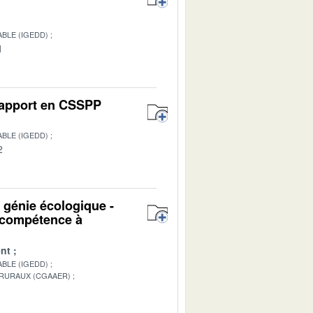
BLE (IGEDD)
1
 Rapport en CSSPP
BLE (IGEDD)
2
u génie écologique -
n compétence à
nt
BLE (IGEDD)
 RURAUX (CGAAER)
1