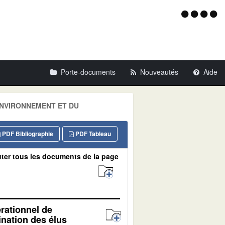
Menu
d'acce
Porte-documents
Nouveautés
Aide
L'ENVIRONNEMENT ET DU
PDF Bibliographie
PDF Tableau
ter tous les documents de la page
érationnel de
ination des élus