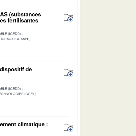
PFAS (substances
s fertilisantes
BLE (IGEDD)
 RURAUX (CGAAER)
1
dispositif de
BLE (IGEDD)
TECHNOLOGIES (CGE)
1
ement climatique :