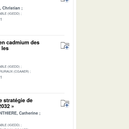
Christian
BLE (IGEDD)
01
r en cadmium des
 les
BLE (IGEDD)
 RURAUX (CGAAER)
01
e stratégie de
 2032 »
THIERE, Catherine
BLE (IGEDD)