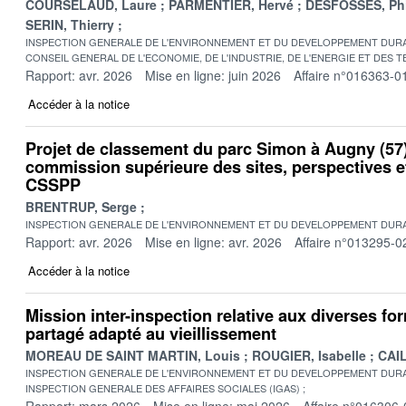
COURSELAUD, Laure
PARMENTIER, Hervé
DESFOSSES, Phi
SERIN, Thierry
INSPECTION GENERALE DE L'ENVIRONNEMENT ET DU DEVELOPPEMENT DURA
CONSEIL GENERAL DE L'ECONOMIE, DE L'INDUSTRIE, DE L'ENERGIE ET DES 
Rapport: avr. 2026
Mise en ligne: juin 2026
Affaire n°016363-0
Accéder à la notice
Projet de classement du parc Simon à Augny (57)
commission supérieure des sites, perspectives 
CSSPP
BRENTRUP, Serge
INSPECTION GENERALE DE L'ENVIRONNEMENT ET DU DEVELOPPEMENT DURA
Rapport: avr. 2026
Mise en ligne: avr. 2026
Affaire n°013295-0
Accéder à la notice
Mission inter-inspection relative aux diverses fo
partagé adapté au vieillissement
MOREAU DE SAINT MARTIN, Louis
ROUGIER, Isabelle
CAIL
INSPECTION GENERALE DE L'ENVIRONNEMENT ET DU DEVELOPPEMENT DURA
INSPECTION GENERALE DES AFFAIRES SOCIALES (IGAS)
Rapport: mars 2026
Mise en ligne: mai 2026
Affaire n°016306-