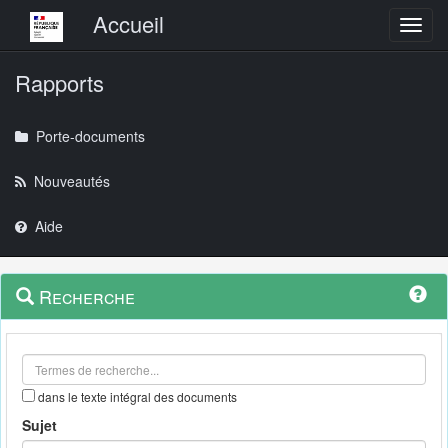
Menu principal
Accueil
Toggl
Rapports
Porte-documents
Nouveautés
Aide
Menu
Navigation
Recherche
contextuel
et
outils
annexes
dans le texte intégral des documents
Sujet