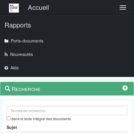
Menu principal
Accueil
Toggl
Rapports
Porte-documents
Nouveautés
Aide
Menu
Navigation
Recherche
contextuel
et
outils
annexes
dans le texte intégral des documents
Sujet