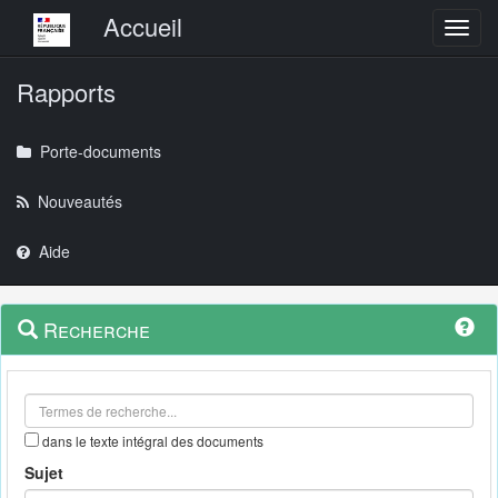
Menu principal
Accueil
Toggl
Rapports
Porte-documents
Nouveautés
Aide
Menu
Navigation
Recherche
contextuel
et
outils
annexes
dans le texte intégral des documents
Sujet