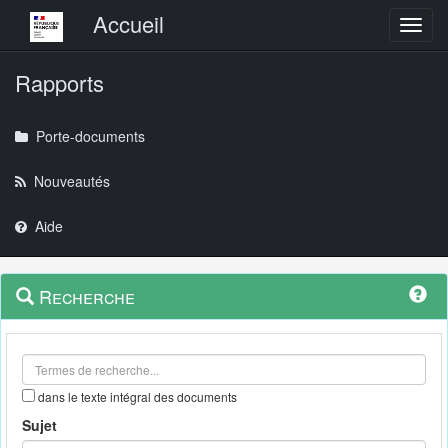
Menu principal
Accueil
Toggl
Rapports
Porte-documents
Nouveautés
Aide
Menu
Navigation
Recherche
contextuel
et
outils
annexes
dans le texte intégral des documents
Sujet