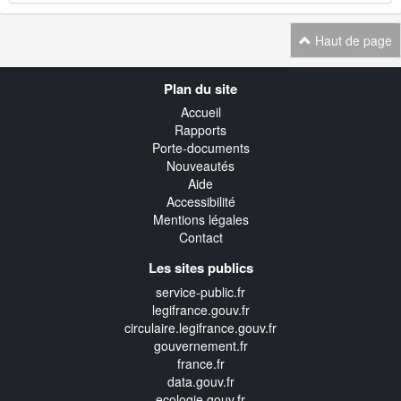
Haut de page
Navigation
Plan du site
transverse
Accueil
Rapports
Porte-documents
Nouveautés
Aide
Accessibilité
Mentions légales
Contact
Les sites publics
service-public.fr
legifrance.gouv.fr
circulaire.legifrance.gouv.fr
gouvernement.fr
france.fr
data.gouv.fr
ecologie.gouv.fr