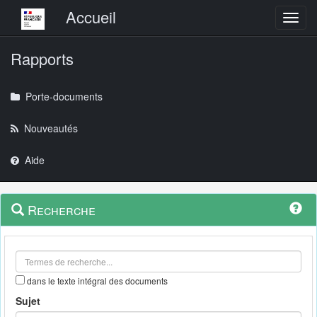
Menu principal
Accueil
Toggl
Rapports
Porte-documents
Nouveautés
Aide
Menu
Navigation
Recherche
contextuel
et
outils
annexes
dans le texte intégral des documents
Sujet