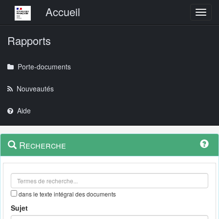
Menu principal
Accueil
Toggl
Rapports
Porte-documents
Nouveautés
Aide
Menu
Navigation
Recherche
contextuel
et
outils
annexes
dans le texte intégral des documents
Sujet