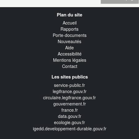
Navigation
Plan du site
transverse
Accueil
Rapports
Porte-documents
Nouveautés
Aide
Accessibilité
Mentions légales
Contact
Les sites publics
service-public.fr
legifrance.gouv.fr
circulaire.legifrance.gouv.fr
gouvernement.fr
france.fr
data.gouv.fr
ecologie.gouv.fr
igedd.developpement-durable.gouv.fr