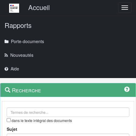
Menu principal
Accueil
Toggl
Rapports
Porte-documents
Nouveautés
Aide
Menu
Navigation
Recherche
contextuel
et
outils
annexes
dans le texte intégral des documents
Sujet