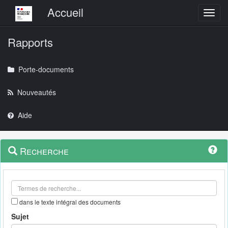
Menu principal
Accueil
Toggl
Rapports
Porte-documents
Nouveautés
Aide
Menu
Navigation
Recherche
contextuel
et
outils
annexes
dans le texte intégral des documents
Sujet