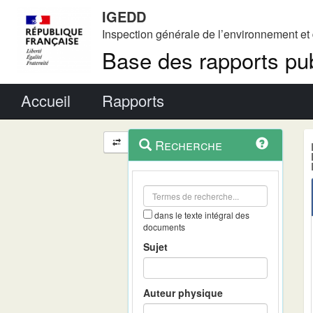
IGEDD
Inspection générale de l’environnement e
Base des rapports pub
Menu principal
Accueil
Rapports
Menu
Navigation
Recherche
contextuel
et
outils
annexes
dans le texte intégral des
documents
Sujet
Auteur physique