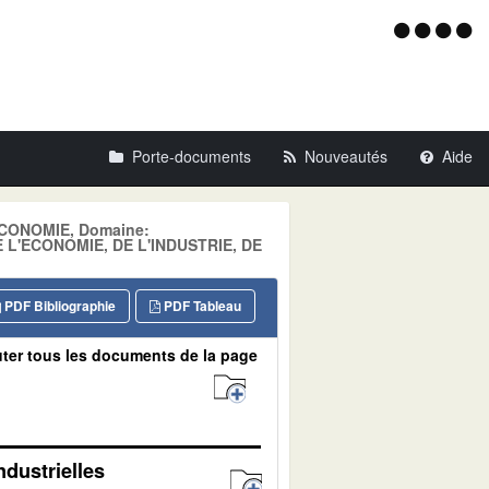
Menu
d'acce
Porte-documents
Nouveautés
Aide
 ECONOMIE, Domaine:
L'ECONOMIE, DE L'INDUSTRIE, DE
PDF Bibliographie
PDF Tableau
ter tous les documents de la page
ndustrielles