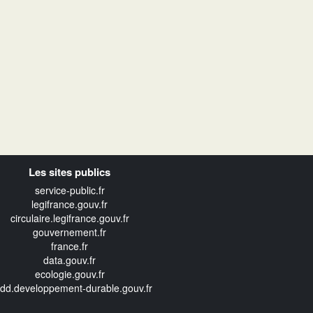
Les sites publics
service-public.fr
legifrance.gouv.fr
circulaire.legifrance.gouv.fr
gouvernement.fr
france.fr
data.gouv.fr
ecologie.gouv.fr
edd.developpement-durable.gouv.fr