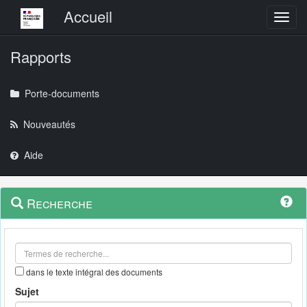
Menu principal
Accueil
Toggl
Rapports
Porte-documents
Nouveautés
Aide
Menu
Navigation
Recherche
contextuel
et
outils
annexes
dans le texte intégral des documents
Sujet