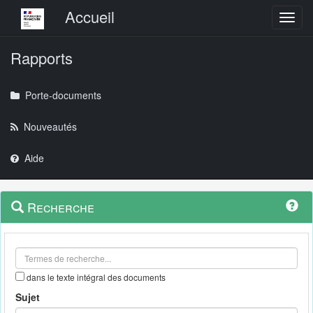
Menu principal
Accueil
Toggl
Rapports
Porte-documents
Nouveautés
Aide
Menu
Navigation
Recherche
contextuel
et
outils
annexes
dans le texte intégral des documents
Sujet