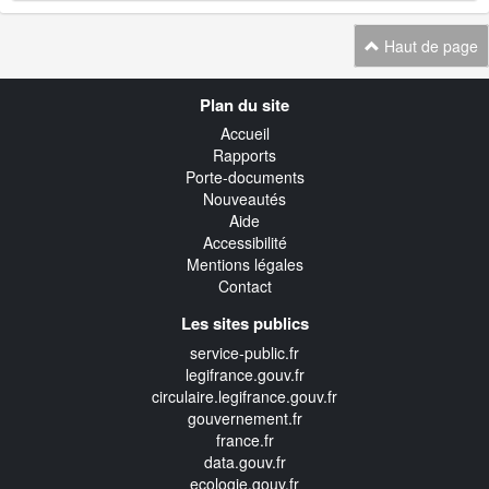
Haut de page
Navigation
Plan du site
transverse
Accueil
Rapports
Porte-documents
Nouveautés
Aide
Accessibilité
Mentions légales
Contact
Les sites publics
service-public.fr
legifrance.gouv.fr
circulaire.legifrance.gouv.fr
gouvernement.fr
france.fr
data.gouv.fr
ecologie.gouv.fr