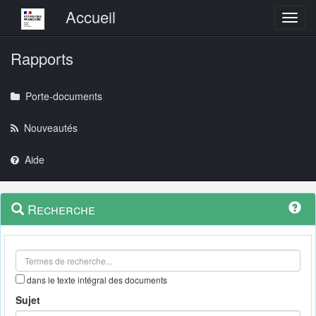
Menu principal
Accueil
Toggl
Rapports
Porte-documents
Nouveautés
Aide
Menu
Navigation
Recherche
contextuel
et
outils
annexes
dans le texte intégral des documents
Sujet