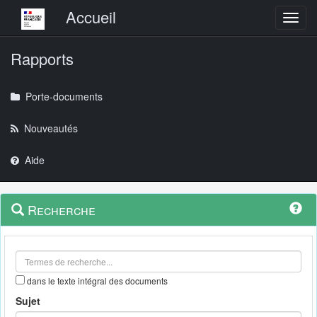
Menu principal
Accueil
Toggl
Rapports
Porte-documents
Nouveautés
Aide
Menu
Navigation
Recherche
contextuel
et
outils
annexes
dans le texte intégral des documents
Sujet