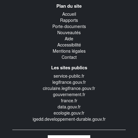
Navigation
Plan du site
transverse
Accueil
Rapports
Porte-documents
Nouveautés
Aide
Accessibilité
Mentions légales
Contact
Les sites publics
service-public.fr
legifrance.gouv.fr
circulaire.legifrance.gouv.fr
gouvernement.fr
france.fr
data.gouv.fr
ecologie.gouv.fr
igedd.developpement-durable.gouv.fr