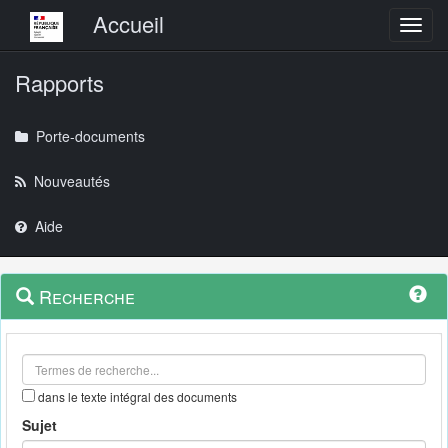
Menu principal
Accueil
Toggl
Rapports
Porte-documents
Nouveautés
Aide
Menu
Navigation
Recherche
contextuel
et
outils
annexes
dans le texte intégral des documents
Sujet