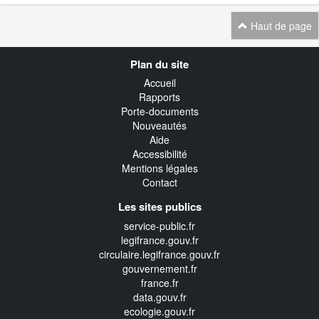
Haut de page
Navigation
Plan du site
transverse
Accueil
Rapports
Porte-documents
Nouveautés
Aide
Accessibilité
Mentions légales
Contact
Les sites publics
service-public.fr
legifrance.gouv.fr
circulaire.legifrance.gouv.fr
gouvernement.fr
france.fr
data.gouv.fr
ecologie.gouv.fr