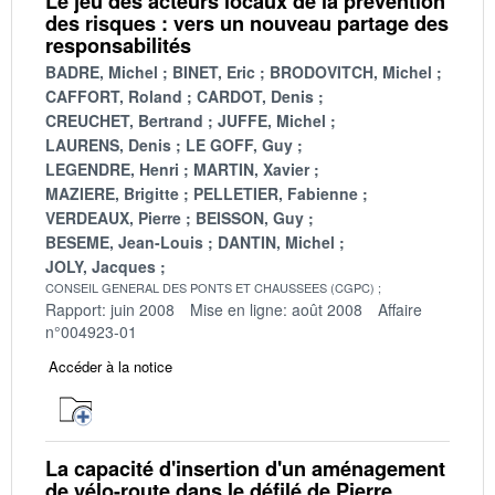
Le jeu des acteurs locaux de la prévention
des risques : vers un nouveau partage des
responsabilités
BADRE, Michel
BINET, Eric
BRODOVITCH, Michel
CAFFORT, Roland
CARDOT, Denis
CREUCHET, Bertrand
JUFFE, Michel
LAURENS, Denis
LE GOFF, Guy
LEGENDRE, Henri
MARTIN, Xavier
MAZIERE, Brigitte
PELLETIER, Fabienne
VERDEAUX, Pierre
BEISSON, Guy
BESEME, Jean-Louis
DANTIN, Michel
JOLY, Jacques
CONSEIL GENERAL DES PONTS ET CHAUSSEES (CGPC)
Rapport: juin 2008
Mise en ligne: août 2008
Affaire
n°004923-01
Accéder à la notice
La capacité d'insertion d'un aménagement
de vélo-route dans le défilé de Pierre