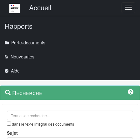
Menu principal
Accueil
Toggl
Rapports
Porte-documents
Nouveautés
Aide
Menu
Navigation
Recherche
contextuel
et
outils
annexes
dans le texte intégral des documents
Sujet