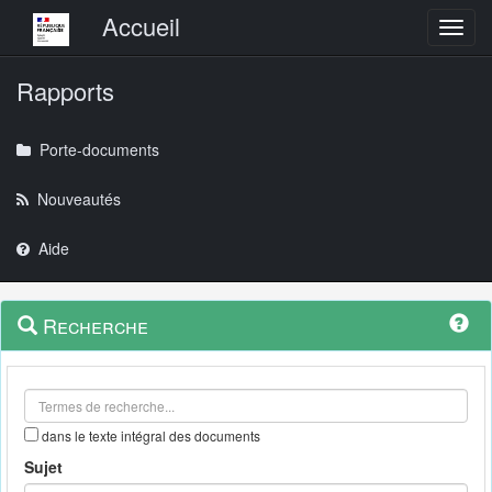
Menu principal
Accueil
Toggl
Rapports
Porte-documents
Nouveautés
Aide
Menu
Navigation
Recherche
contextuel
et
outils
annexes
dans le texte intégral des documents
Sujet