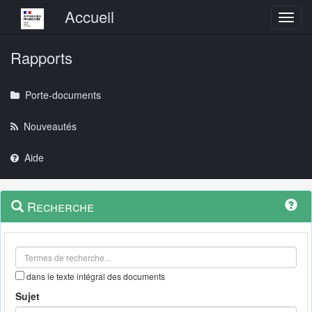
Menu principal
Accueil
Toggl
Rapports
Porte-documents
Nouveautés
Aide
Menu
Navigation
Recherche
contextuel
et
outils
annexes
dans le texte intégral des documents
Sujet