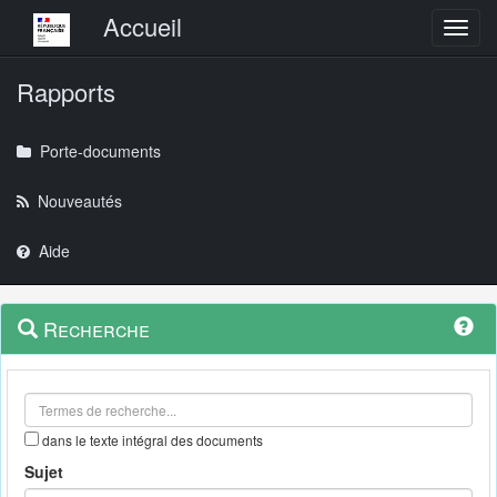
Menu principal
Accueil
Toggl
Rapports
Porte-documents
Nouveautés
Aide
Menu
Navigation
Recherche
contextuel
et
outils
annexes
dans le texte intégral des documents
Sujet