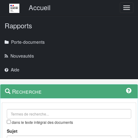
Menu principal
Accueil
Toggl
Rapports
Porte-documents
Nouveautés
Aide
Menu
Navigation
Recherche
contextuel
et
outils
annexes
dans le texte intégral des documents
Sujet