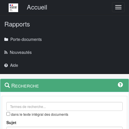
Menu principal
Accueil
Toggl
Rapports
Porte-documents
Nouveautés
Aide
Menu
Navigation
Recherche
contextuel
et
outils
annexes
dans le texte intégral des documents
Sujet