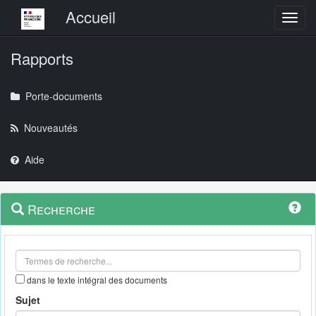
Menu principal
Accueil
Toggl
Rapports
Porte-documents
Nouveautés
Aide
Menu
Navigation
Recherche
contextuel
et
outils
annexes
dans le texte intégral des documents
Sujet