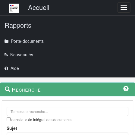
Menu principal
Accueil
Toggl
Rapports
Porte-documents
Nouveautés
Aide
Menu
Navigation
Recherche
contextuel
et
outils
annexes
dans le texte intégral des documents
Sujet