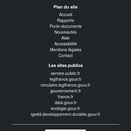
Navigation
Plan du site
transverse
Accueil
Rapports
Porte-documents
Nouveautés
Aide
Accessibilité
Mentions légales
Contact
Les sites publics
service-public.fr
legifrance.gouv.fr
circulaire.legifrance.gouv.fr
gouvernement.fr
france.fr
data.gouv.fr
ecologie.gouv.fr
igedd.developpement-durable.gouv.fr