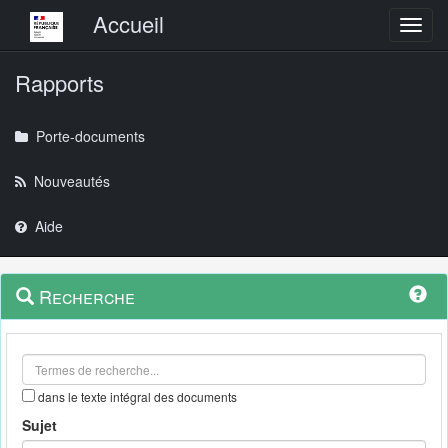
Menu principal
Accueil
Toggl
Rapports
Porte-documents
Nouveautés
Aide
Menu
Navigation
Recherche
contextuel
et
outils
annexes
dans le texte intégral des documents
Sujet