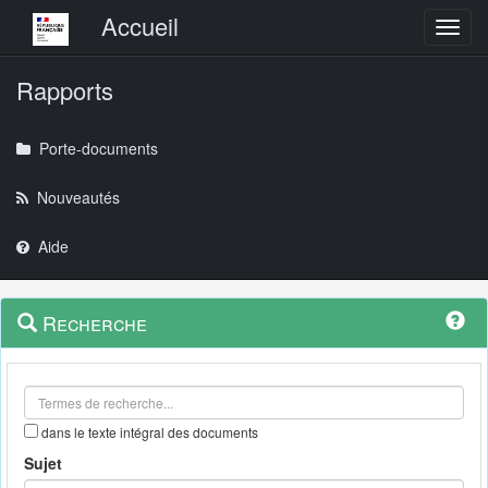
Menu principal
Accueil
Toggl
Rapports
Porte-documents
Nouveautés
Aide
Menu
Navigation
Recherche
contextuel
et
outils
annexes
dans le texte intégral des documents
Sujet