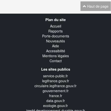
Haut de page
Navigation
Plan du site
transverse
Accueil
Rapports
Porte-documents
Nouveautés
Aide
Accessibilité
Mentions légales
Contact
Les sites publics
service-public.fr
legifrance.gouv.fr
circulaire.legifrance.gouv.fr
gouvernement.fr
france.fr
data.gouv.fr
ecologie.gouv.fr
igedd.developpement-durable.gouv.fr