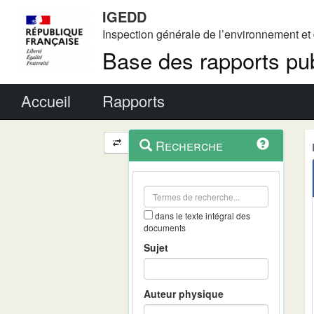
IGEDD
Inspection générale de l’environnement e
Base des rapports pub
Menu principal
Accueil
Rapports
Menu
Navigation
Recherche
contextuel
et
outils
annexes
dans le texte intégral des
documents
Sujet
Auteur physique