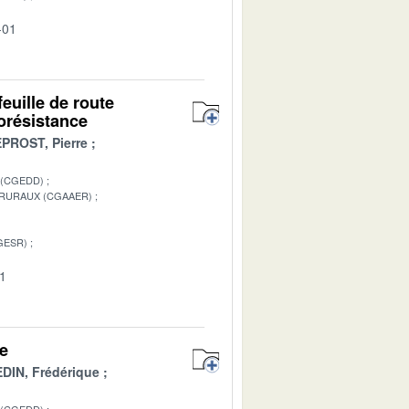
-01
feuille de route
iorésistance
PROST, Pierre
 (CGEDD)
 RURAUX (CGAAER)
GESR)
01
re
DIN, Frédérique
 (CGEDD)