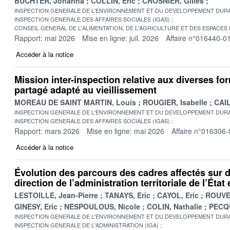
BUCHTER, Johanna
COLLIN, Eric
CROSNIER, Gilles
INSPECTION GENERALE DE L'ENVIRONNEMENT ET DU DEVELOPPEMENT DURA
INSPECTION GENERALE DES AFFAIRES SOCIALES (IGAS)
CONSEIL GENERAL DE L'ALIMENTATION, DE L'AGRICULTURE ET DES ESPACES
Rapport: mai 2026
Mise en ligne: juil. 2026
Affaire n°016440-0
Accéder à la notice
Mission inter-inspection relative aux diverses fo
partagé adapté au vieillissement
MOREAU DE SAINT MARTIN, Louis
ROUGIER, Isabelle
CAIL
INSPECTION GENERALE DE L'ENVIRONNEMENT ET DU DEVELOPPEMENT DURA
INSPECTION GENERALE DES AFFAIRES SOCIALES (IGAS)
Rapport: mars 2026
Mise en ligne: mai 2026
Affaire n°016306-
Accéder à la notice
Évolution des parcours des cadres affectés sur 
direction de l’administration territoriale de l’Éta
LESTOILLE, Jean-Pierre
TANAYS, Eric
CAYOL, Eric
ROUVE
GINESY, Eric
NESPOULOUS, Nicole
COLIN, Nathalie
PECQU
INSPECTION GENERALE DE L'ENVIRONNEMENT ET DU DEVELOPPEMENT DURA
INSPECTION GENERALE DE L'ADMINISTRATION (IGA)