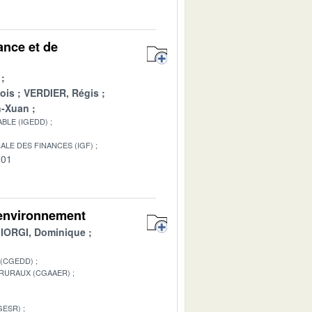
ance et de
ois
VERDIER, Régis
h-Xuan
BLE (IGEDD)
ALE DES FINANCES (IGF)
-01
 environnement
IORGI, Dominique
 (CGEDD)
 RURAUX (CGAAER)
GESR)