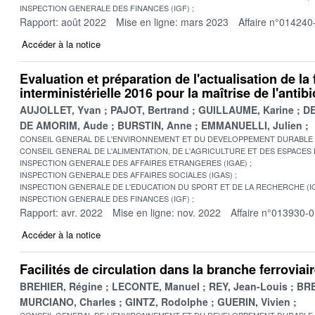
INSPECTION GENERALE DES FINANCES (IGF)
Rapport: août 2022
Mise en ligne: mars 2023
Affaire n°014240
Accéder à la notice
Evaluation et préparation de l'actualisation de la 
interministérielle 2016 pour la maîtrise de l'antib
AUJOLLET, Yvan
PAJOT, Bertrand
GUILLAUME, Karine
DE
DE AMORIM, Aude
BURSTIN, Anne
EMMANUELLI, Julien
CONSEIL GENERAL DE L'ENVIRONNEMENT ET DU DEVELOPPEMENT DURABLE
CONSEIL GENERAL DE L'ALIMENTATION, DE L'AGRICULTURE ET DES ESPACES
INSPECTION GENERALE DES AFFAIRES ETRANGERES (IGAE)
INSPECTION GENERALE DES AFFAIRES SOCIALES (IGAS)
INSPECTION GENERALE DE L'EDUCATION DU SPORT ET DE LA RECHERCHE (I
INSPECTION GENERALE DES FINANCES (IGF)
Rapport: avr. 2022
Mise en ligne: nov. 2022
Affaire n°013930-
Accéder à la notice
Facilités de circulation dans la branche ferroviai
BREHIER, Régine
LECONTE, Manuel
REY, Jean-Louis
BRE
MURCIANO, Charles
GINTZ, Rodolphe
GUERIN, Vivien
CONSEIL GENERAL DE L'ENVIRONNEMENT ET DU DEVELOPPEMENT DURABLE