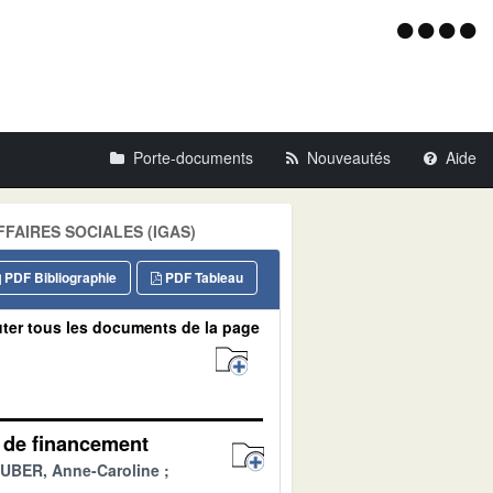
Menu
d'acce
Porte-documents
Nouveautés
Aide
AFFAIRES SOCIALES (IGAS)
PDF Bibliographie
PDF Tableau
ter tous les documents de la page
es de financement
BER, Anne-Caroline