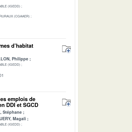
BLE (IGEDD)
 RURAUX (CGAAER)
1
rmes d’habitat
LON, Philippe
BLE (IGEDD)
01
des emplois de
t en DDI et SGCD
, Stéphane
ERY, Magali
BLE (IGEDD)