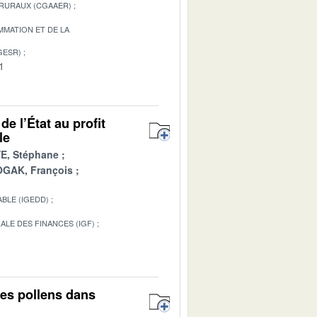
 RURAUX (CGAAER)
MATION ET DE LA
GESR)
1
e l’État au profit
le
E, Stéphane
GAK, François
BLE (IGEDD)
ALE DES FINANCES (IGF)
1
des pollens dans