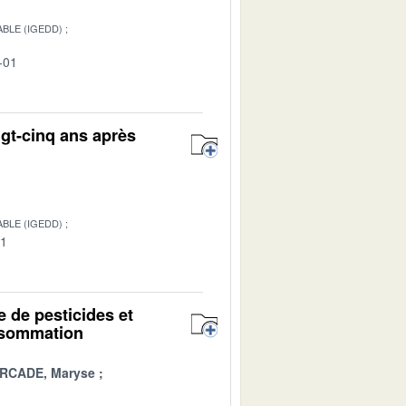
BLE (IGEDD)
-01
ngt-cinq ans après
BLE (IGEDD)
01
e de pesticides et
onsommation
RCADE, Maryse