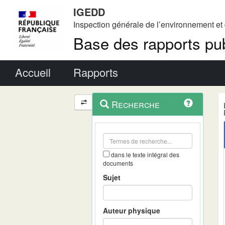
IGEDD
Inspection générale de l’environnement e
Base des rapports pub
Menu principal
Accueil
Rapports
Menu
Navigation
Recherche
contextuel
et
outils
annexes
dans le texte intégral des
documents
Sujet
Auteur physique