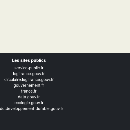
Les sites publics
service-public.fr
legifrance.gouv.fr
circulaire.legifrance.gouv.fr
gouvernement.fr
france.fr
data.gouv.fr
ecologie.gouv.fr
edd.developpement-durable.gouv.fr