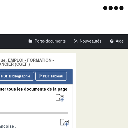
Menu
d'acce
Porte-documents
Nouveautés
Aide
tique: EMPLOI - FORMATION -
NCIER (CGEFi)
PDF Bibliographie
PDF Tableau
ter tous les documents de la page
ançoise