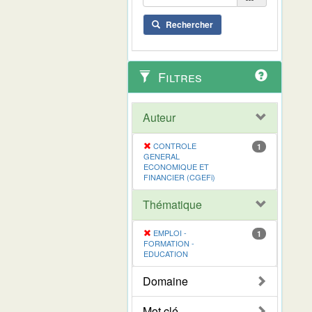
Rechercher
Filtres
Auteur
CONTROLE
1
GENERAL
ECONOMIQUE ET
FINANCIER (CGEFi)
Thématique
EMPLOI -
1
FORMATION -
EDUCATION
Domaine
Mot clé