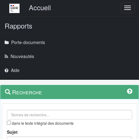
Menu principal
Accueil
Toggl
Rapports
Porte-documents
Nouveautés
Aide
Menu
Navigation
Recherche
contextuel
et
outils
annexes
dans le texte intégral des documents
Sujet