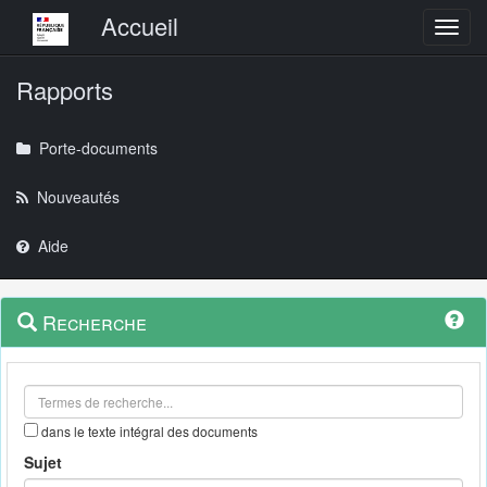
Menu principal
Accueil
Toggl
Rapports
Porte-documents
Nouveautés
Aide
Menu
Navigation
Recherche
contextuel
et
outils
annexes
dans le texte intégral des documents
Sujet