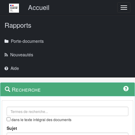
Menu principal
Accueil
Toggl
Rapports
Porte-documents
Nouveautés
Aide
Menu
Navigation
Recherche
contextuel
et
outils
annexes
dans le texte intégral des documents
Sujet