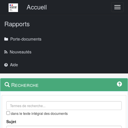
Menu principal
Accueil
Toggl
Rapports
Porte-documents
Nouveautés
Aide
Menu
Navigation
Recherche
contextuel
et
outils
annexes
dans le texte intégral des documents
Sujet