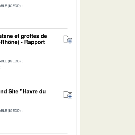
BLE (IGEDD)
1
atane et grottes de
Rhône) - Rapport
BLE (IGEDD)
2
and Site "Havre du
BLE (IGEDD)
1