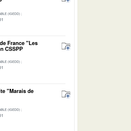
P
BLE (IGEDD)
01
 de France "Les
 en CSSPP
BLE (IGEDD)
01
ite "Marais de
BLE (IGEDD)
01