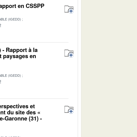
 Rapport en CSSPP
BLE (IGEDD)
2
 - Rapport à la
et paysages en
BLE (IGEDD)
2
erspectives et
nt du site des «
e-Garonne (31) -