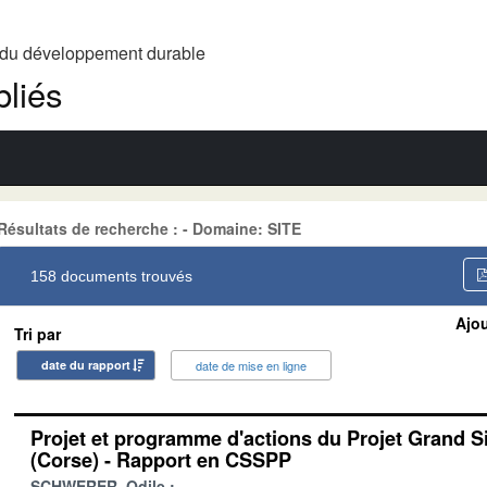
t du développement durable
liés
Résultats de recherche : - Domaine: SITE
158 documents trouvés
Ajou
Tri par
date du rapport
date de mise en ligne
Projet et programme d'actions du Projet Grand S
(Corse) - Rapport en CSSPP
SCHWERER, Odile