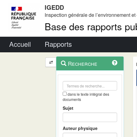
IGEDD
Inspection générale de l’environnement e
Base des rapports pub
Menu principal
Accueil
Rapports
Menu
Navigation
Recherche
contextuel
et
outils
annexes
dans le texte intégral des
documents
Sujet
Auteur physique