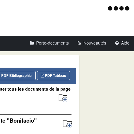
Menu
d'acce
Porte-documents
Nouveautés
Aide
PDF Bibliographie
PDF Tableau
ter tous les documents de la page
ite "Bonifacio"