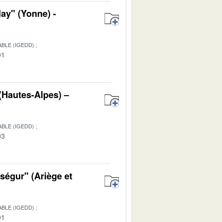
ay" (Yonne) -
BLE (IGEDD)
01
 (Hautes-Alpes) –
BLE (IGEDD)
03
ségur" (Ariège et
BLE (IGEDD)
01