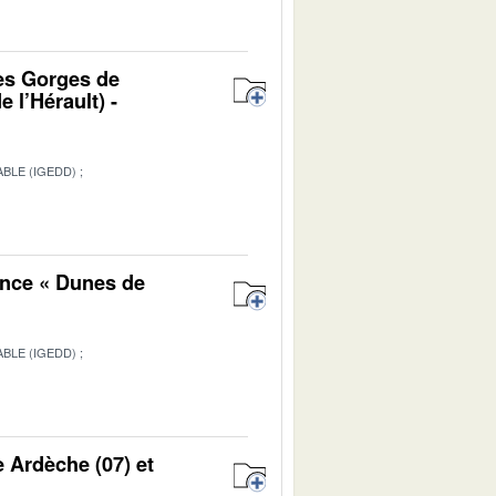
es Gorges de
 l’Hérault) -
BLE (IGEDD)
1
ance « Dunes de
BLE (IGEDD)
1
e Ardèche (07) et