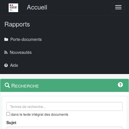
Menu principal
Accueil
Toggl
Rapports
Porte-documents
Nouveautés
Aide
Menu
Navigation
Recherche
contextuel
et
outils
annexes
dans le texte intégral des documents
Sujet