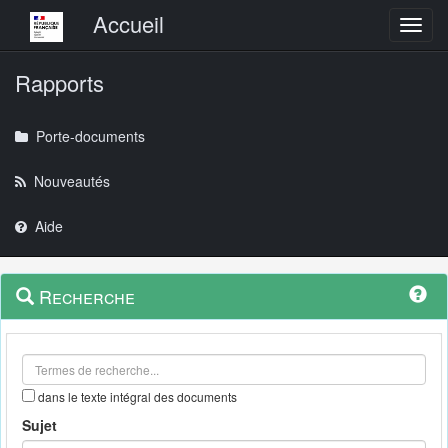
Menu principal
Accueil
Toggl
Rapports
Porte-documents
Nouveautés
Aide
Menu
Navigation
Recherche
contextuel
et
outils
annexes
dans le texte intégral des documents
Sujet