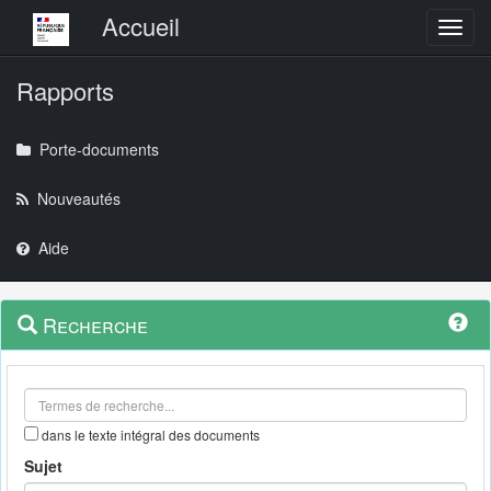
Menu principal
Accueil
Toggl
Rapports
Porte-documents
Nouveautés
Aide
Menu
Navigation
Recherche
contextuel
et
outils
annexes
dans le texte intégral des documents
Sujet