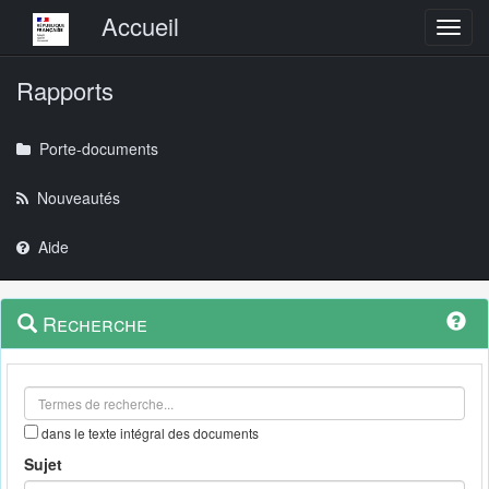
Menu principal
Accueil
Toggl
Rapports
Porte-documents
Nouveautés
Aide
Menu
Navigation
Recherche
contextuel
et
outils
annexes
dans le texte intégral des documents
Sujet