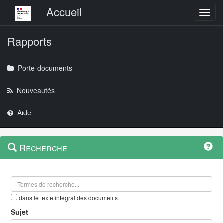
Menu principal
Accueil
Toggl
Rapports
Porte-documents
Nouveautés
Aide
Menu
Navigation
Recherche
contextuel
et
outils
annexes
dans le texte intégral des documents
Sujet