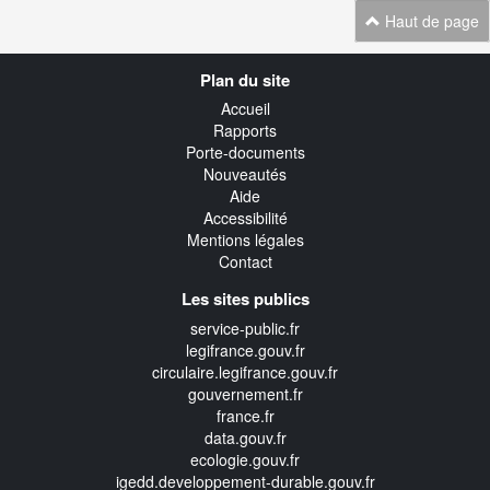
Haut de page
Navigation
Plan du site
transverse
Accueil
Rapports
Porte-documents
Nouveautés
Aide
Accessibilité
Mentions légales
Contact
Les sites publics
service-public.fr
legifrance.gouv.fr
circulaire.legifrance.gouv.fr
gouvernement.fr
france.fr
data.gouv.fr
ecologie.gouv.fr
igedd.developpement-durable.gouv.fr