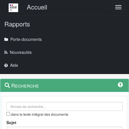
Menu principal
Accueil
Toggl
Rapports
Porte-documents
Nouveautés
Aide
Menu
Navigation
Recherche
contextuel
et
outils
annexes
dans le texte intégral des documents
Sujet