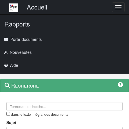
Menu principal
Accueil
Toggl
Rapports
Porte-documents
Nouveautés
Aide
Menu
Navigation
Recherche
contextuel
et
outils
annexes
dans le texte intégral des documents
Sujet