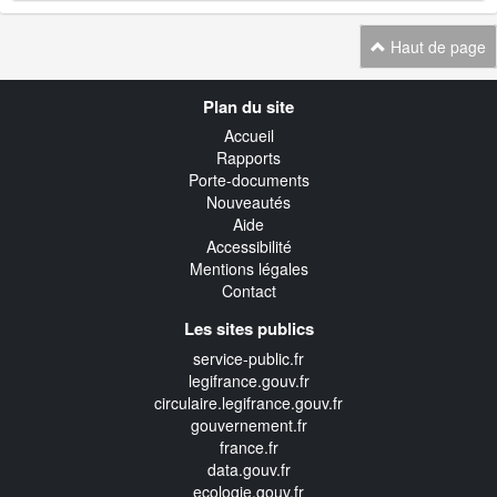
Haut de page
Navigation
Plan du site
transverse
Accueil
Rapports
Porte-documents
Nouveautés
Aide
Accessibilité
Mentions légales
Contact
Les sites publics
service-public.fr
legifrance.gouv.fr
circulaire.legifrance.gouv.fr
gouvernement.fr
france.fr
data.gouv.fr
ecologie.gouv.fr