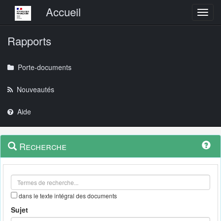
Menu principal
Accueil
Toggl
Rapports
Porte-documents
Nouveautés
Aide
Menu
Navigation
Recherche
contextuel
et
outils
annexes
dans le texte intégral des documents
Sujet