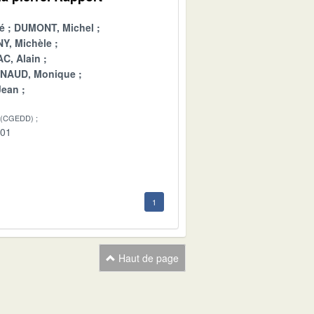
é
DUMONT, Michel
Y, Michèle
C, Alain
INAUD, Monique
Jean
 (CGEDD)
-01
1
Haut de page