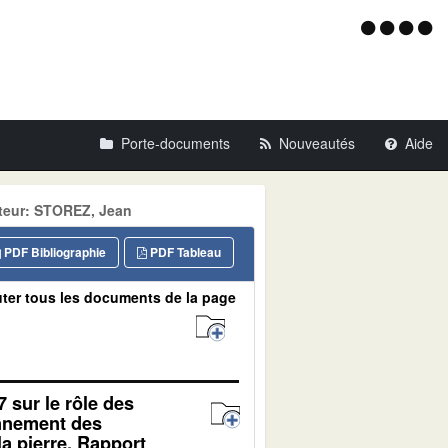
Menu
d'acce
Porte-documents
Nouveautés
Aide
teur: STOREZ, Jean
PDF Bibliographie
PDF Tableau
ter tous les documents de la page
7 sur le rôle des
onnement des
a pierre. Rapport