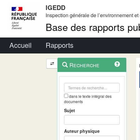
IGEDD
Inspection générale de l’environnement e
Base des rapports pub
Menu principal
Accueil
Rapports
Menu
Navigation
Recherche
contextuel
et
outils
annexes
dans le texte intégral des
documents
Sujet
Auteur physique