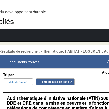
t du développement durable
liés
Résultats de recherche : - Thématique: HABITAT - LOGEMENT, Au
1 documents trouvés
Ajou
Tri par
date du rapport
date de mise en ligne
Audit thématique d'initiative nationale (ATIN) 200
DDE et DRE dans la mise en oeuvre et le foncti
délégations de compétence en matière d'aides à l