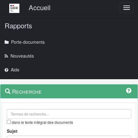
Menu principal
Accueil
Toggl
Rapports
Porte-documents
Nouveautés
Aide
Menu
Navigation
Recherche
contextuel
et
outils
annexes
dans le texte intégral des documents
Sujet