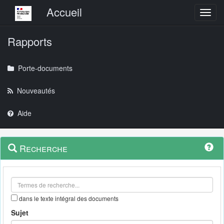
Menu principal
Accueil
Toggl
Rapports
Porte-documents
Nouveautés
Aide
Menu
Navigation
Recherche
contextuel
et
outils
annexes
dans le texte intégral des documents
Sujet