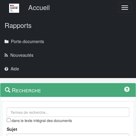
Menu principal
Accueil
Toggl
Rapports
Porte-documents
Nouveautés
Aide
Menu
Navigation
Recherche
contextuel
et
outils
annexes
dans le texte intégral des documents
Sujet