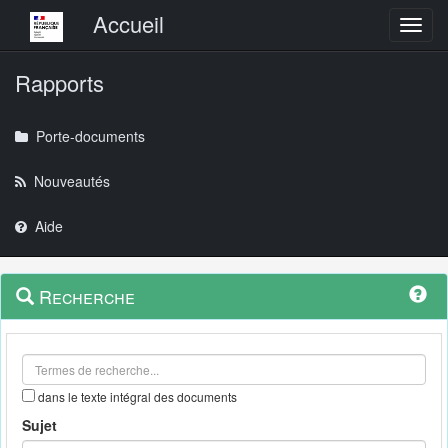
Menu principal
Accueil
Toggl
Rapports
Porte-documents
Nouveautés
Aide
Menu
Navigation
Recherche
contextuel
et
outils
annexes
dans le texte intégral des documents
Sujet